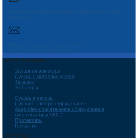
Задать вопрос техническому специалисту в чате
WhatsApp
Написать на электронную почту
info@sudovoe-snabzhenie.ru
Каталог продукции
Запорная арматура
Судовые металлоизделия
Такелаж
Эжекторы
Судовые насосы
Судовое электрооборудование
Аварийно-спасательное оборудование
Амортизаторы АКСС
Протекторы
Покрытия
КЛИЕНТАМ