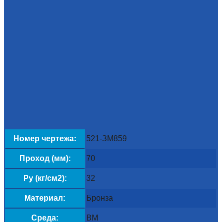
Номер чертежа:
521-ЗМ859
Проход (мм):
70
Py (кг/см2):
32
Материал:
Бронза
Среда:
ВМ