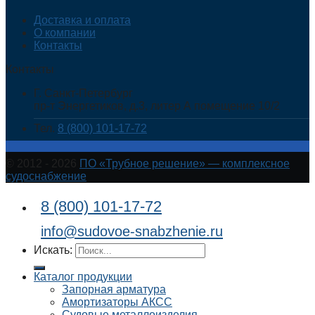
Доставка и оплата
О компании
Контакты
Контакты
Г. Санкт-Петербург
пр-т Энергетиков, д.3, литер А помещение 10/2
Тел.
8 (800) 101-17-72
© 2012 - 2026
ПО «Трубное решение» — комплексное
судоснабжение
8 (800) 101-17-72
info@sudovoe-snabzhenie.ru
Искать:
Каталог продукции
Запорная арматура
Амортизаторы АКСС
Судовые металлоизделия