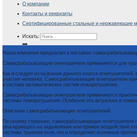
О компании
Контакты и реквизиты
Сертифицированные стальные и нержавеющие м
Искать:
Наша компания предлагает к поставке: самосрабатывающ
Самосрабатывающие огнетушители применяются для тушен
Как и следует из названия данного класса огнетушителей
участия человека. Самосрабатывающие огнетушители при
в составе автоматических систем пожаротушения.
Самосрабатывающие огнетушители применяются практичес
системы пожаротушения. Особенно это актуально в помещ
Описание самосрабатывающих огнетушителей
По своему строению, самосрабатывающие огнетушители п
реагирующего на задымление или прямое воздействие от
системы тушения огня, что и определяет основные проти