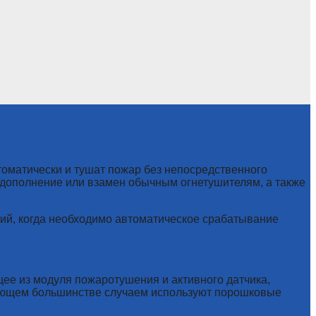
томатически и тушат пожар без непосредственного
дополнение или взамен обычным огнетушителям, а также
ий, когда необходимо автоматическое срабатывание
ее из модуля пожаротушения и активного датчика,
ляющем большинстве случаем используют порошковые