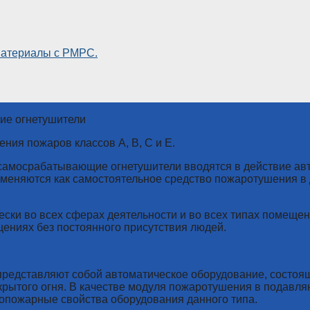
атериалы с РМРС.
ие огнетушители
ия пожаров классов А, В, С и Е.
, самосрабатывающие огнетушители вводятся в действие ав
меняются как самостоятельное средство пожаротушения в 
ки во всех сферах деятельности и во всех типах помещен
ениях без постоянного присутствия людей.
редставляют собой автоматическое оборудование, состоящ
крытого огня. В качестве модуля пожаротушения в подав
вопожарные свойства оборудования данного типа.