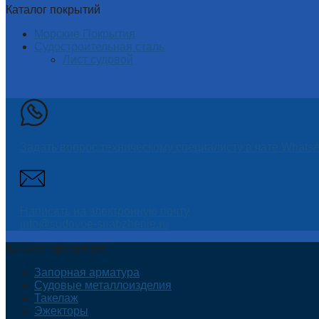
Каталог покрытий
Морские Покрытия
Судостроительная сталь
Лист судовой
Задать вопрос техническому специалисту в чате Whats
Написать на электронную почту
info@sudovoe-snabzhenie.ru
Каталог продукции
Запорная арматура
Судовые металлоизделия
Такелаж
Эжекторы