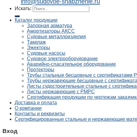
info@sudovoe-snabzhenie.ru
Искать:
Каталог продукции
Запорная арматура
Амортизаторы АКСС
Судовые металлоизделия
Такелаж
Эжекторы
Судовые насосы
Судовое электрооборудование
Аварийно-спасательное оборудование
Протекторы
Трубы стальные бесшовные с сертификатами
Трубы нержавеющие бесшовные с сертифика
Листы судостроительные стальные с сертифи
Листы нержавеющие с РМРС
Сертификация продукции по чертежам заказчик
Доставка и оплата
О компании
Контакты и реквизиты
Сертифицированные стальные и нержавеющие мат
Вход