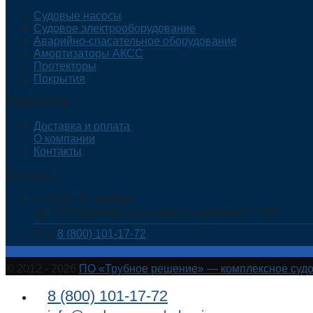
Судовые насосы
Судовое электрооборудование
Аварийно-спасательное оборудование
Амортизаторы АКСС
Протекторы
Покрытия
КЛИЕНТАМ
Доставка и оплата
О компании
Контакты
Контакты
Г. Санкт-Петербург
пр-т Энергетиков, д.3, литер А помещение 10/2
Тел.
8 (800) 101-17-72
© 2012 - 2026
ПО «Трубное решение» — комплексное суд
8 (800) 101-17-72