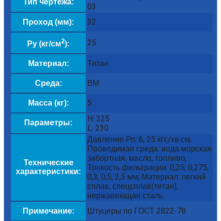
Тип чертежа:
03
32
Проход (мм):
2
25
Py (кг/см
):
Титан
Материал:
ВМ
Среда:
5
Масса (кг):
H: 325
Параметры:
L: 230
Давление Pn: 6, 25 кгс/кв.см;
Проводимая среда: вода морская
забортная, масло, топливо;
Технические
Тонкость фильтрации: 0,25; 0,275;
характеристики:
0,3; 0,5; 2,5 мм; Материал: легкий
сплав, спецсплав(титан),
нержавеющая сталь.
Штуцеры по ГОСТ 2822-78
Примечание: