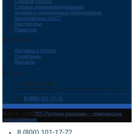
Судовые насосы
Судовое электрооборудование
Аварийно-спасательное оборудование
Амортизаторы АКСС
Протекторы
Покрытия
КЛИЕНТАМ
Доставка и оплата
О компании
Контакты
Контакты
Г. Санкт-Петербург
пр-т Энергетиков, д.3, литер А помещение 10/2
Тел.
8 (800) 101-17-72
© 2012 - 2026
ПО «Трубное решение» — комплексное
судоснабжение
8 (800) 101-17-72