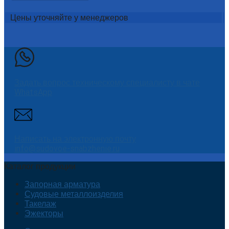
Цены уточняйте у менеджеров
Задать вопрос техническому специалисту в чате
WhatsApp
Написать на электронную почту
info@sudovoe-snabzhenie.ru
Каталог продукции
Запорная арматура
Судовые металлоизделия
Такелаж
Эжекторы