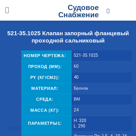
Skip
Судовое
to
Снабжение
content
521-35.1025 Клапан запорный фланцевый
проходной сальниковый
521-35.1025
НОМЕР ЧЕРТЕЖА:
60
ПРОХОД (ММ):
40
PY (КГ/СМ2):
Бронза
МАТЕРИАЛ:
ВМ
СРЕДА:
24
МАССА (КГ):
H: 320
ПАРАМЕТРЫ1:
L: 290