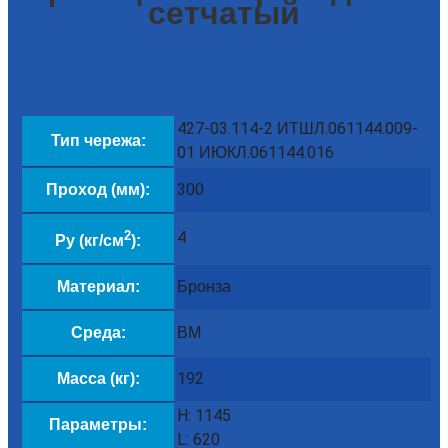
сетчатый
427-03.114-2 ИТШЛ.061144.009-
Тип чережа:
01 ИЮКЛ.061144.016
300
Проход (мм):
2
4
Py (кг/см
):
Бронза
Материал:
ВМ
Среда:
192
Масса (кг):
H: 1145
Параметры:
L: 620