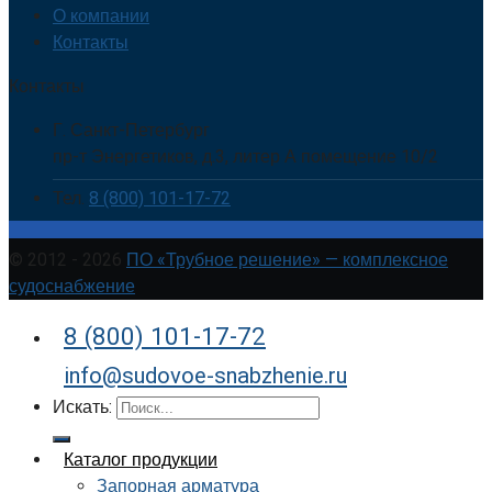
О компании
Контакты
Контакты
Г. Санкт-Петербург
пр-т Энергетиков, д.3, литер А помещение 10/2
Тел.
8 (800) 101-17-72
© 2012 - 2026
ПО «Трубное решение» — комплексное
судоснабжение
8 (800) 101-17-72
info@sudovoe-snabzhenie.ru
Искать:
Каталог продукции
Запорная арматура