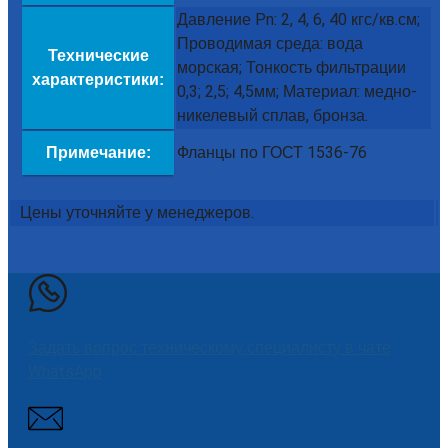
Давление Pn: 2, 4, 6, 40 кгс/кв.см;
Проводимая среда: вода
Технические
морская; Тонкость фильтрации
характеристики:
0,3; 2,5; 4,5мм; Материал: медно-
никелевый сплав, бронза.
Фланцы по ГОСТ 1536-76
Примечание:
Цены уточняйте у менеджеров.
Задать вопрос техническому специалисту в чате
WhatsApp