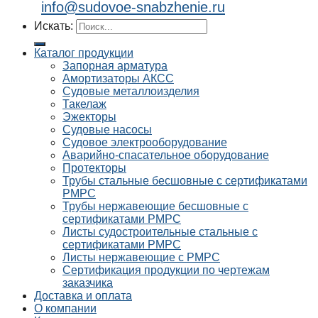
info@sudovoe-snabzhenie.ru
Искать:
Каталог продукции
Запорная арматура
Амортизаторы АКСС
Судовые металлоизделия
Такелаж
Эжекторы
Судовые насосы
Судовое электрооборудование
Аварийно-спасательное оборудование
Протекторы
Трубы стальные бесшовные с сертификатами
РМРС
Трубы нержавеющие бесшовные с
сертификатами РМРС
Листы судостроительные стальные с
сертификатами РМРС
Листы нержавеющие с РМРС
Сертификация продукции по чертежам
заказчика
Доставка и оплата
О компании