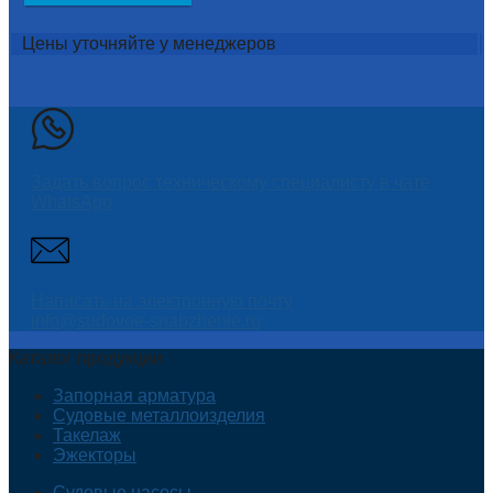
Цены уточняйте у менеджеров
Задать вопрос техническому специалисту в чате
WhatsApp
Написать на электронную почту
info@sudovoe-snabzhenie.ru
Каталог продукции
Запорная арматура
Судовые металлоизделия
Такелаж
Эжекторы
Судовые насосы