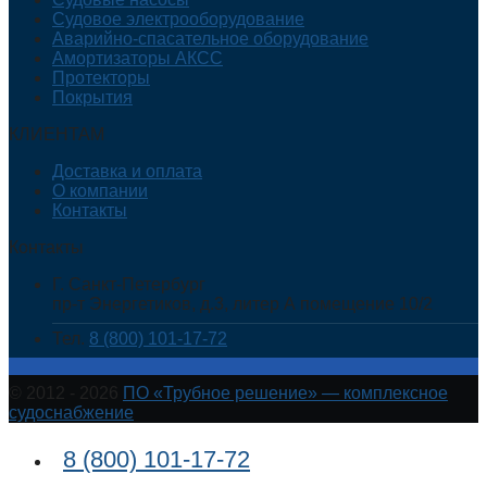
Судовое электрооборудование
Аварийно-спасательное оборудование
Амортизаторы АКСС
Протекторы
Покрытия
КЛИЕНТАМ
Доставка и оплата
О компании
Контакты
Контакты
Г. Санкт-Петербург
пр-т Энергетиков, д.3, литер А помещение 10/2
Тел.
8 (800) 101-17-72
© 2012 - 2026
ПО «Трубное решение» — комплексное
судоснабжение
8 (800) 101-17-72