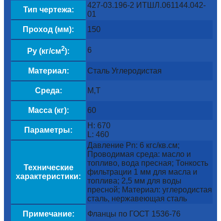
427-03.196-2 ИТШЛ.061144.042-
Тип чертежа:
01
Проход (мм):
150
2
6
Py (кг/см
):
Материал:
Сталь Углеродистая
Среда:
М,Т
Масса (кг):
60
H: 670
Параметры:
L: 460
Давление Pn: 6 кгс/кв.см;
Проводимая среда: масло и
топливо, вода пресная; Тонкость
Технические
фильтрации 1 мм для масла и
характеристики:
топлива; 2,5 мм для воды
пресной; Материал: углеродистая
сталь, нержавеющая сталь
Примечание:
Фланцы по ГОСТ 1536-76