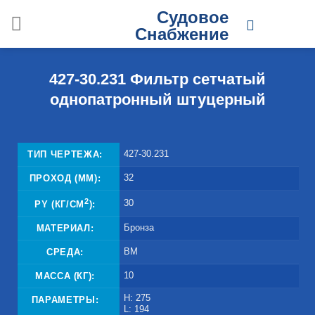
Skip
Судовое
to
Снабжение
content
427-30.231 Фильтр сетчатый
однопатронный штуцерный
427-30.231
ТИП ЧЕРТЕЖА:
32
ПРОХОД (ММ):
2
30
PY (КГ/СМ
):
Бронза
МАТЕРИАЛ:
ВМ
СРЕДА:
10
МАССА (КГ):
H: 275
ПАРАМЕТРЫ:
L: 194